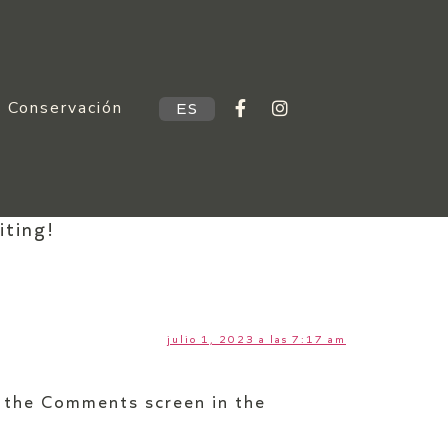
Conservación
ES
iting!
julio 1, 2023 a las 7:17 am
t the Comments screen in the